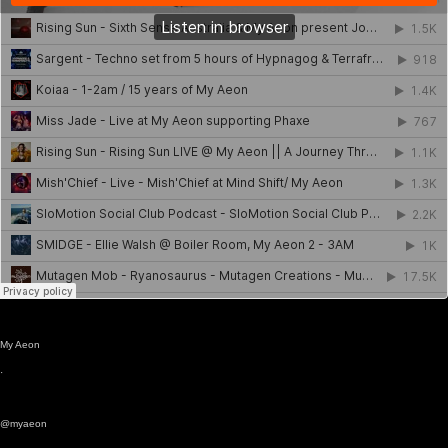
My Aeon
·
@myaeon